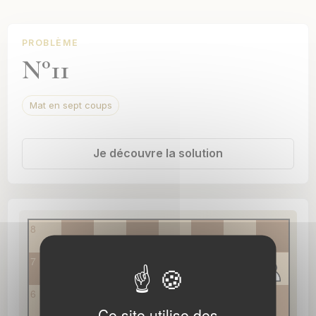
Mat en six coups
Mat en sept coups
PROBLÈME
N°11
Mat en neuf coups
Mat en douze coups
Mat en sept coups
Mat en seize coups
Mat en dix-neuf coups
Je découvre la solution
Thèmes
8
Albinos
Banny
7
Batterie de Siers
6
Ce site utilise des