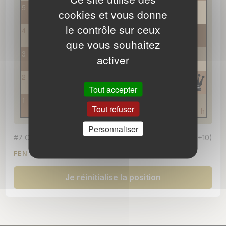
Correction blanche
5
cookies et vous donne
Correction noire
le contrôle sur ceux
4
Dégagement Loyd
que vous souhaitez
3
activer
Dombrovski
2
Grimshaw
Tout accepter
1
Hannelius
Tout refuser
a
b
c
d
e
f
g
h
Hirondelle
Personnaliser
#7 C+
(6+10)
Indien
FEN
8/1p2p1pP/8/3B2B1/4R3/2k1Kp2/1pp2P1q/1bn5
Java
Je réinitialise la position
Mouvement pendulaire
Novotny