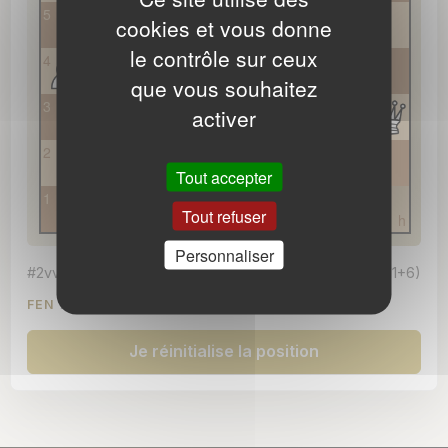
Correction blanche
5
cookies et vous donne
Correction noire
le contrôle sur ceux
4
Dégagement Loyd
que vous souhaitez
3
activer
Dombrovski
2
Grimshaw
Tout accepter
1
Hannelius
Tout refuser
a
b
c
d
e
f
g
h
Hirondelle
Personnaliser
#2vvv C+
(11+6)
Indien
FEN
7B/R7/1NrP4/6R1/Pp1b2B1/1pkN3Q/3pP3/3K4
Java
Je réinitialise la position
Mouvement pendulaire
Novotny