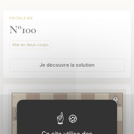
Mat en six coups
Mat en sept coups
PROBLÈME
N°100
Mat en neuf coups
Mat en douze coups
Mat en deux coups
Mat en seize coups
Mat en dix-neuf coups
Je découvre la solution
Thèmes
8
Albinos
Banny
7
Batterie de Siers
6
Ce site utilise des